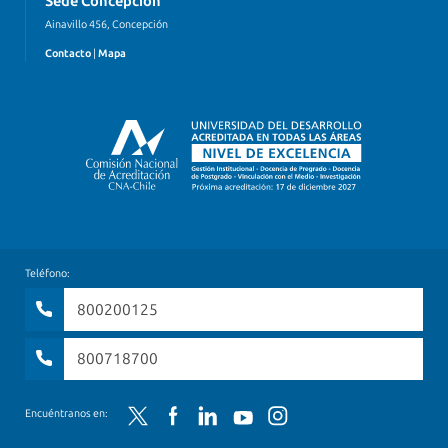
Sede Concepción
Ainavillo 456, Concepción
Contacto
|
Mapa
Teléfono:
800200125
800718700
Twitter
Facebook
LinkedIn
YouTube
Instagram
Encuéntranos en: